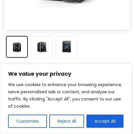
Veja na Amazon
We value your privacy
We use cookies to enhance your browsing experience,
Prós
serve personalised ads or content, and analyse our
traffic. By clicking "Accept All", you consent to our use
Alta velocidade de impressão (até 600
of cookies.
mm/s)
Nivelamento automático inteligente
Customise
Reject All
Accept All
Extrusora direta com bico de troca rápida