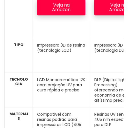
Veja na
Veja na
Amazon
Amazon
TIPO
Impressora 3D de resina
Impressora 3D de
(tecnologia LCD)
(tecnologia DLP)
TECNOLO
LCD Monocromático 12K
DLP (Digital Light
GIA
com projeção UV para
Processing),
cura rápida e precisa
oferecendo mai
economia de ene
altíssima precis
MATERIAI
Compatível com
Resinas UV sensí
S
resinas padrão para
405 nm específi
impressoras LCD (405
para DLP