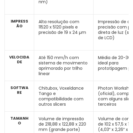
nm)
IMPRESS
Alta resolução com
Impressão de alt
ÃO
11520 x 5120 pixels e
precisão com pr
precisão de 19 x 24 µm
direta de luz (se
de LCD)
VELOCIDA
Até 150 mm/h com
Média de 20-30
DE
sistema de movimento
ideal para
aprimorado por trilho
prototipagem pr
linear
SOFTWA
Chitubox, Voxeldance
Photon Worksho
RE
Tango e
(oficial), compat
compatibilidade com
com alguns slice
outros slicers
terceiros
TAMANH
Volume de impressão
Volume de cons
O
de 218,88 x 122,88 x 220
de 102 x 57,5 x 
mm (grande porte)
(4,03″ x 2,26″ x 6