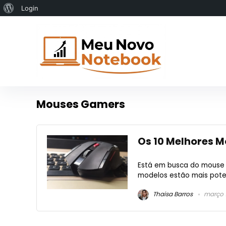
Sobre
Login
o
WordPress
Mouses Gamers
Os 10 Melhores 
Está em busca do mouse g
modelos estão mais potent
Thaisa Barros
março 1