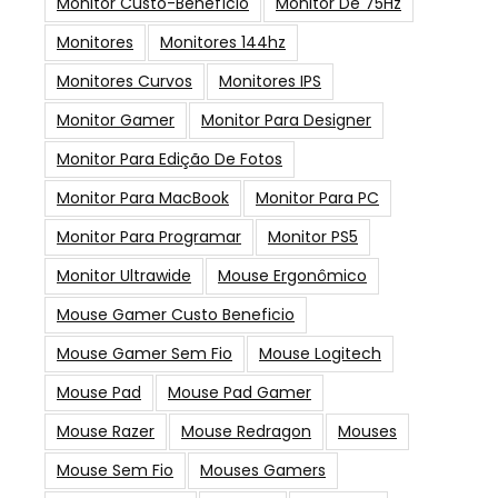
Monitor Custo-Benefício
Monitor De 75Hz
Monitores
Monitores 144hz
Monitores Curvos
Monitores IPS
Monitor Gamer
Monitor Para Designer
Monitor Para Edição De Fotos
Monitor Para MacBook
Monitor Para PC
Monitor Para Programar
Monitor PS5
Monitor Ultrawide
Mouse Ergonômico
Mouse Gamer Custo Beneficio
Mouse Gamer Sem Fio
Mouse Logitech
Mouse Pad
Mouse Pad Gamer
Mouse Razer
Mouse Redragon
Mouses
Mouse Sem Fio
Mouses Gamers