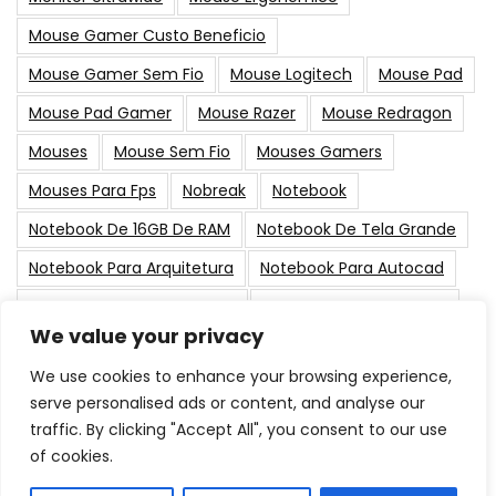
Mouse Gamer Custo Beneficio
Mouse Gamer Sem Fio
Mouse Logitech
Mouse Pad
Mouse Pad Gamer
Mouse Razer
Mouse Redragon
Mouses
Mouse Sem Fio
Mouses Gamers
Mouses Para Fps
Nobreak
Notebook
Notebook De 16GB De RAM
Notebook De Tela Grande
Notebook Para Arquitetura
Notebook Para Autocad
Notebook Para Black Friday
Notebook Para Designer
We value your privacy
PC Gamer
Placa De Vídeo
Placas-Mãe
Suporte
We use cookies to enhance your browsing experience,
serve personalised ads or content, and analyse our
Post Populares
traffic. By clicking "Accept All", you consent to our use
of cookies.
As Melhores Memorias RAM para