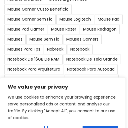
Mouse Gamer Custo Beneficio
Mouse Gamer Sem Fio
Mouse Logitech
Mouse Pad
Mouse Pad Gamer
Mouse Razer
Mouse Redragon
Mouses
Mouse Sem Fio
Mouses Gamers
Mouses Para Fps
Nobreak
Notebook
Notebook De 16GB De RAM
Notebook De Tela Grande
Notebook Para Arquitetura
Notebook Para Autocad
Notebook Para Black Friday
Notebook Para Designer
We value your privacy
PC Gamer
Placa De Vídeo
Placas-Mãe
Suporte
We use cookies to enhance your browsing experience,
serve personalised ads or content, and analyse our
Post Populares
traffic. By clicking "Accept All", you consent to our use
of cookies.
As Melhores Memorias RAM para