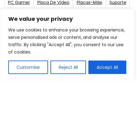
PC Gamer
Placa De Vídeo
Placas-Mãe
Suporte
We value your privacy
Post Populares
We use cookies to enhance your browsing experience,
serve personalised ads or content, and analyse our
As Melhores Memorias RAM para
traffic. By clicking "Accept All", you consent to our use
Notebook: Qual Comprar em 2026?
Componentes
of cookies.
Customise
Reject All
Accept All
Os 10 Melhores Notebooks i7: Qual
Comprar em 2026?
Listas de Recomendação
Os 10 Melhores Macbooks: Qual comprar
em 2026?
Escolha por Marca
Os 10 Melhores Notebooks para
Arquitetura: Qual Comprar em 2026?