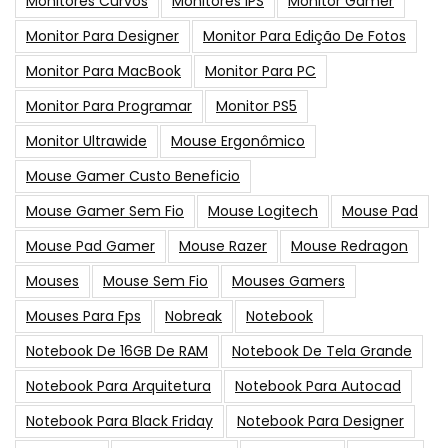
Monitores Curvos
Monitores IPS
Monitor Gamer
Monitor Para Designer
Monitor Para Edição De Fotos
Monitor Para MacBook
Monitor Para PC
Monitor Para Programar
Monitor PS5
Monitor Ultrawide
Mouse Ergonômico
Mouse Gamer Custo Beneficio
Mouse Gamer Sem Fio
Mouse Logitech
Mouse Pad
Mouse Pad Gamer
Mouse Razer
Mouse Redragon
Mouses
Mouse Sem Fio
Mouses Gamers
Mouses Para Fps
Nobreak
Notebook
Notebook De 16GB De RAM
Notebook De Tela Grande
Notebook Para Arquitetura
Notebook Para Autocad
Notebook Para Black Friday
Notebook Para Designer