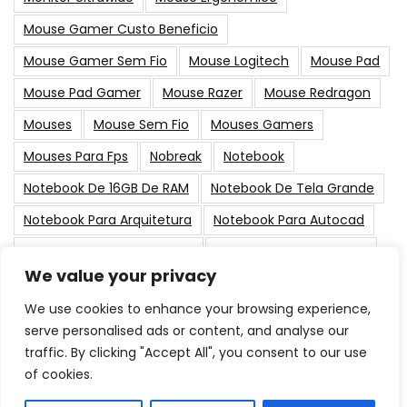
Mouse Gamer Custo Beneficio
Mouse Gamer Sem Fio
Mouse Logitech
Mouse Pad
Mouse Pad Gamer
Mouse Razer
Mouse Redragon
Mouses
Mouse Sem Fio
Mouses Gamers
Mouses Para Fps
Nobreak
Notebook
Notebook De 16GB De RAM
Notebook De Tela Grande
Notebook Para Arquitetura
Notebook Para Autocad
Notebook Para Black Friday
Notebook Para Designer
We value your privacy
PC Gamer
Placa De Vídeo
Placas-Mãe
Suporte
We use cookies to enhance your browsing experience,
serve personalised ads or content, and analyse our
Post Populares
traffic. By clicking "Accept All", you consent to our use
of cookies.
As Melhores Memorias RAM para