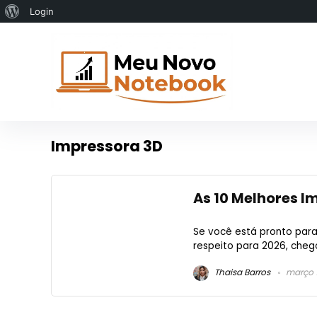
Sobre
Login
o
WordPress
Impressora 3D
As 10 Melhores I
Se você está pronto para
respeito para 2026, chego
Thaisa Barros
março 1