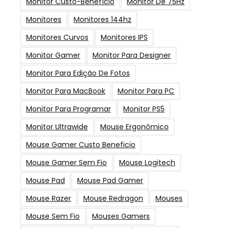
Monitor Custo-Benefício
Monitor De 75Hz
Monitores
Monitores 144hz
Monitores Curvos
Monitores IPS
Monitor Gamer
Monitor Para Designer
Monitor Para Edição De Fotos
Monitor Para MacBook
Monitor Para PC
Monitor Para Programar
Monitor PS5
Monitor Ultrawide
Mouse Ergonômico
Mouse Gamer Custo Beneficio
Mouse Gamer Sem Fio
Mouse Logitech
Mouse Pad
Mouse Pad Gamer
Mouse Razer
Mouse Redragon
Mouses
Mouse Sem Fio
Mouses Gamers