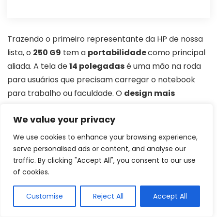
Trazendo o primeiro representante da HP de nossa
lista, o
250 G9
tem a
portabilidade
como principal
aliada. A tela de
14 polegadas
é uma mão na roda
para usuários que precisam carregar o notebook
para trabalho ou faculdade. O
design mais
compacto
soma e muito aqui.
We value your privacy
Mas os benefícios desse HP não ficam só na
We use cookies to enhance your browsing experience,
construção da máquina. O
armazenamento com 16
serve personalised ads or content, and analyse our
traffic. By clicking "Accept All", you consent to our use
GB e os 256 GB SSD
entregam de bandeja a
of cookies.
capacidade para guardar um volume alto de vídeos
e fotos sem comprometer a performance. Além
Customise
Reject All
Accept All
disso, a conectividade dessa opção é outro ponto
positivo, oferecendo portas USB e USB C 3.2 e Wi-Fi 6,