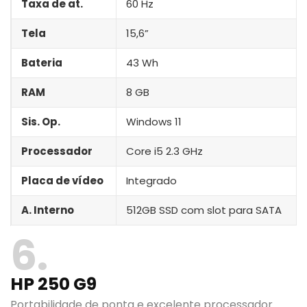
Taxa de at.
60 Hz
Tela
15,6”
Bateria
43 Wh
RAM
8 GB
Sis. Op.
Windows 11
Processador
Core i5 2.3 GHz
Placa de vídeo
Integrado
A. Interno
‎512GB SSD com slot para SATA
6
HP 250 G9
Portabilidade de ponta e excelente processador