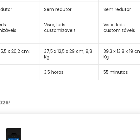
dutor
Sem redutor
Sem redutor
leds
Visor, leds
Visor, leds
izáveis
customizáveis
customizáveis
 55,5 x 20,2 cm;
37,5 x 12,5 x 29 cm; 8,8
39,3 x 13,8 x 19 c
Kg
Kg
3,5 horas
55 minutos
026!