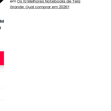
em
Os 10 Melhores Notebooks de Tela
Grande: Qual comprar em 2026?
SMS
No break JBR
Nobreak
0
Guard 2000va
Ragtech One Up
Nitro
Veja na
Veja na
Amazon
Amazon
Online
Online
2000va
1400va
6
9