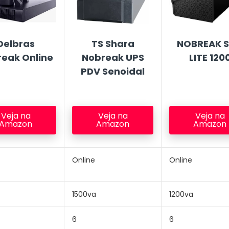
Delbras
TS Shara
NOBREAK 
eak Online
Nobreak UPS
LITE 120
PDV Senoidal
Veja na
Veja na
Veja na
Amazon
Amazon
Amazon
Online
Online
1500va
1200va
6
6