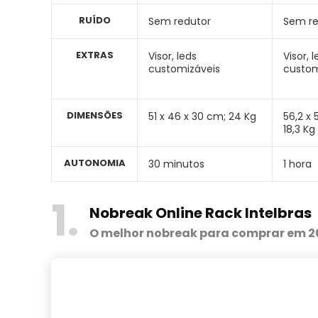
RUÍDO
Sem redutor
Sem re
EXTRAS
Visor, leds
Visor, 
customizáveis
custom
DIMENSÕES
51 x 46 x 30 cm; 24 Kg
‎56,2 x
18,3 Kg
AUTONOMIA
30 minutos
1 hora
1
Nobreak Online Rack Intelbras
O melhor nobreak para comprar em 2