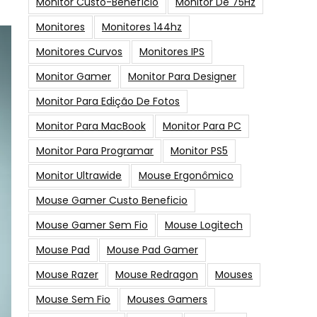
Monitor Custo-Benefício
Monitor De 75Hz
Monitores
Monitores 144hz
Monitores Curvos
Monitores IPS
Monitor Gamer
Monitor Para Designer
Monitor Para Edição De Fotos
Monitor Para MacBook
Monitor Para PC
Monitor Para Programar
Monitor PS5
Monitor Ultrawide
Mouse Ergonômico
Mouse Gamer Custo Beneficio
Mouse Gamer Sem Fio
Mouse Logitech
Mouse Pad
Mouse Pad Gamer
Mouse Razer
Mouse Redragon
Mouses
Mouse Sem Fio
Mouses Gamers