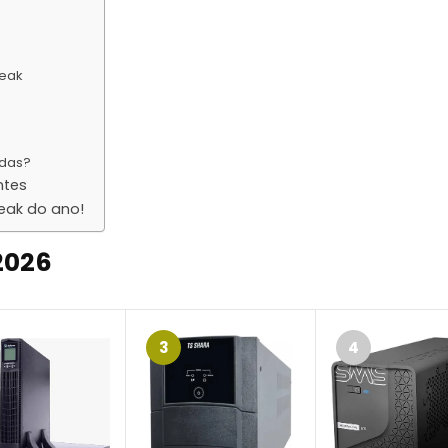
reak
ndas?
ntes
eak do ano!
2026
3
4