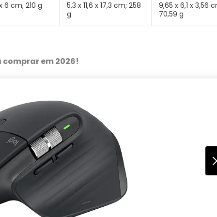
 x 6 cm; 210 g
5,3 x 11,6 x 17,3 cm; 258
‎‎9,65 x 6,1 x 3,56 
g
70,59 g
a comprar em 2026!