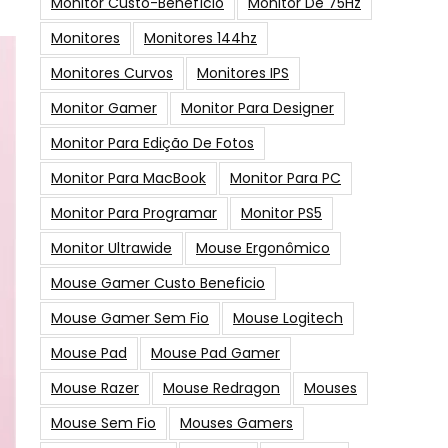
Monitor Custo-Benefício
Monitor De 75Hz
Monitores
Monitores 144hz
Monitores Curvos
Monitores IPS
Monitor Gamer
Monitor Para Designer
Monitor Para Edição De Fotos
Monitor Para MacBook
Monitor Para PC
Monitor Para Programar
Monitor PS5
Monitor Ultrawide
Mouse Ergonômico
Mouse Gamer Custo Beneficio
Mouse Gamer Sem Fio
Mouse Logitech
Mouse Pad
Mouse Pad Gamer
Mouse Razer
Mouse Redragon
Mouses
Mouse Sem Fio
Mouses Gamers