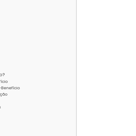
o?
ício
-Benefício
ição
s