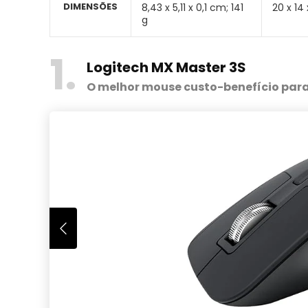
DIMENSÕES
8,43 x 5,11 x 0,1 cm; 141
‎20 x 14
g
1
Logitech MX Master 3S
O melhor mouse custo-benefício par