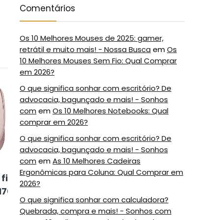
Comentários
Os 10 Melhores Mouses de 2025: gamer,
retrátil e muito mais! - Nossa Busca
em
Os
10 Melhores Mouses Sem Fio: Qual Comprar
em 2026?
5
6
O que significa sonhar com escritório? De
advocacia, bagunçado e mais! - Sonhos
com
em
Os 10 Melhores Notebooks: Qual
comprar em 2026?
O que significa sonhar com escritório? De
advocacia, bagunçado e mais! - Sonhos
com
em
As 10 Melhores Cadeiras
Ergonômicas para Coluna: Qual Comprar em
fio
Mouse Sem Fio
Logitech M280
2026?
170
Logitech
O que significa sonhar com calculadora?
Signature M650
Quebrada, compra e mais! - Sonhos com