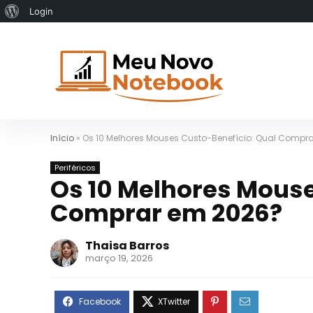
Sobre
Login
o
WordPress
Início
»
Os 10 Melhores Mouses Custo-Benefício: Qual Compr
Periféricos
Os 10 Melhores Mouse
Comprar em 2026?
Thaisa Barros
março 19, 2026