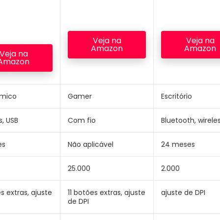
Veja na
Veja na
Amazon
Amazon
Veja na
Amazon
mico
Gamer
Escritório
s, USB
Com fio
Bluetooth, wirele
es
Não aplicável
24 meses
25.000
2.000
s extras, ajuste
11 botões extras, ajuste
ajuste de DPI
de DPI