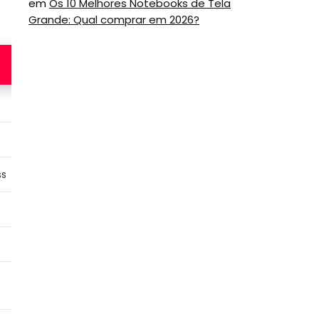
em
Os 10 Melhores Notebooks de Tela
Grande: Qual comprar em 2026?
Veja na
Veja na
Amazon
Amazon
Escritório
Escritório
ss
Bluetooth, wireless
Bluetooth, wireless
24 meses
24 meses
2.000
6.000
ajuste de DPI
Botões extras, ajuste
de DPI