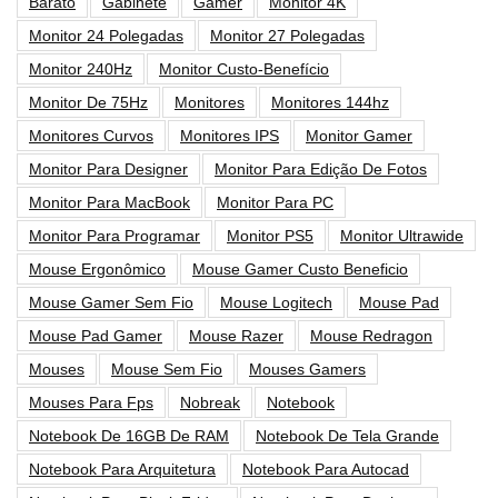
Barato
Gabinete
Gamer
Monitor 4K
Monitor 24 Polegadas
Monitor 27 Polegadas
Monitor 240Hz
Monitor Custo-Benefício
Monitor De 75Hz
Monitores
Monitores 144hz
Monitores Curvos
Monitores IPS
Monitor Gamer
Monitor Para Designer
Monitor Para Edição De Fotos
Monitor Para MacBook
Monitor Para PC
Monitor Para Programar
Monitor PS5
Monitor Ultrawide
Mouse Ergonômico
Mouse Gamer Custo Beneficio
Mouse Gamer Sem Fio
Mouse Logitech
Mouse Pad
Mouse Pad Gamer
Mouse Razer
Mouse Redragon
Mouses
Mouse Sem Fio
Mouses Gamers
Mouses Para Fps
Nobreak
Notebook
Notebook De 16GB De RAM
Notebook De Tela Grande
Notebook Para Arquitetura
Notebook Para Autocad