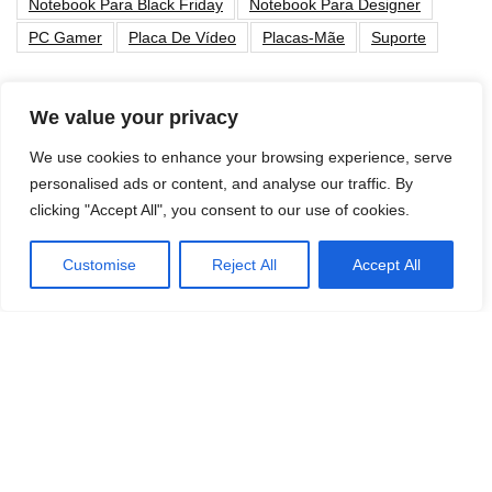
Notebook Para Black Friday
Notebook Para Designer
PC Gamer
Placa De Vídeo
Placas-Mãe
Suporte
Post Populares
We value your privacy
We use cookies to enhance your browsing experience, serve
As Melhores Memorias RAM para Notebook:
personalised ads or content, and analyse our traffic. By
Qual Comprar em 2026?
clicking "Accept All", you consent to our use of cookies.
Componentes
Customise
Reject All
Accept All
Os 10 Melhores Notebooks i7: Qual Comprar
em 2026?
Listas de Recomendação
Os 10 Melhores Macbooks: Qual comprar em
2026?
Escolha por Marca