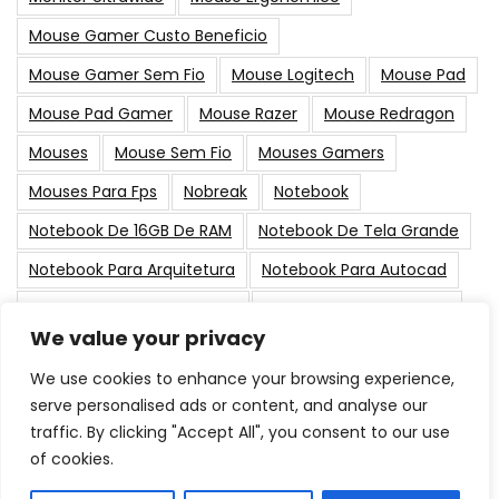
Mouse Gamer Custo Beneficio
Mouse Gamer Sem Fio
Mouse Logitech
Mouse Pad
Mouse Pad Gamer
Mouse Razer
Mouse Redragon
Mouses
Mouse Sem Fio
Mouses Gamers
Mouses Para Fps
Nobreak
Notebook
Notebook De 16GB De RAM
Notebook De Tela Grande
Notebook Para Arquitetura
Notebook Para Autocad
Notebook Para Black Friday
Notebook Para Designer
We value your privacy
PC Gamer
Placa De Vídeo
Placas-Mãe
Suporte
We use cookies to enhance your browsing experience,
serve personalised ads or content, and analyse our
Post Populares
traffic. By clicking "Accept All", you consent to our use
of cookies.
As Melhores Memorias RAM para