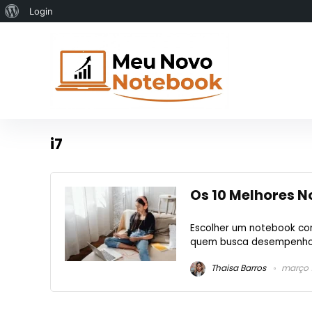
Sobre
Login
o
WordPress
i7
Os 10 Melhores N
Escolher um notebook com
quem busca desempenho sól
Thaisa Barros
março 1