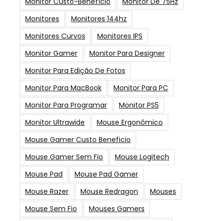
Monitor Custo-Benefício
Monitor De 75Hz
Monitores
Monitores 144hz
Monitores Curvos
Monitores IPS
Monitor Gamer
Monitor Para Designer
Monitor Para Edição De Fotos
Monitor Para MacBook
Monitor Para PC
Monitor Para Programar
Monitor PS5
Monitor Ultrawide
Mouse Ergonômico
Mouse Gamer Custo Beneficio
Mouse Gamer Sem Fio
Mouse Logitech
Mouse Pad
Mouse Pad Gamer
Mouse Razer
Mouse Redragon
Mouses
Mouse Sem Fio
Mouses Gamers