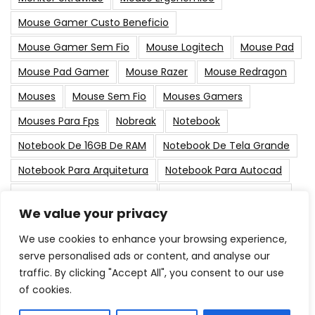
Mouse Gamer Custo Beneficio
Mouse Gamer Sem Fio
Mouse Logitech
Mouse Pad
Mouse Pad Gamer
Mouse Razer
Mouse Redragon
Mouses
Mouse Sem Fio
Mouses Gamers
Mouses Para Fps
Nobreak
Notebook
Notebook De 16GB De RAM
Notebook De Tela Grande
Notebook Para Arquitetura
Notebook Para Autocad
Notebook Para Black Friday
Notebook Para Designer
We value your privacy
PC Gamer
Placa De Vídeo
Placas-Mãe
Suporte
We use cookies to enhance your browsing experience,
serve personalised ads or content, and analyse our
Post Populares
traffic. By clicking "Accept All", you consent to our use
of cookies.
As Melhores Memorias RAM para