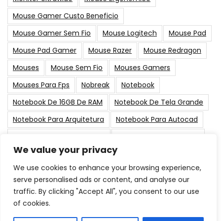
Mouse Gamer Custo Beneficio
Mouse Gamer Sem Fio
Mouse Logitech
Mouse Pad
Mouse Pad Gamer
Mouse Razer
Mouse Redragon
Mouses
Mouse Sem Fio
Mouses Gamers
Mouses Para Fps
Nobreak
Notebook
Notebook De 16GB De RAM
Notebook De Tela Grande
Notebook Para Arquitetura
Notebook Para Autocad
Notebook Para Black Friday
Notebook Para Designer
We value your privacy
PC Gamer
Placa De Vídeo
Placas-Mãe
Suporte
We use cookies to enhance your browsing experience,
serve personalised ads or content, and analyse our
Post Populares
traffic. By clicking "Accept All", you consent to our use
of cookies.
As Melhores Memorias RAM para