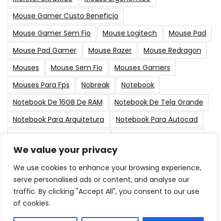
Mouse Gamer Custo Beneficio
Mouse Gamer Sem Fio
Mouse Logitech
Mouse Pad
Mouse Pad Gamer
Mouse Razer
Mouse Redragon
Mouses
Mouse Sem Fio
Mouses Gamers
Mouses Para Fps
Nobreak
Notebook
Notebook De 16GB De RAM
Notebook De Tela Grande
Notebook Para Arquitetura
Notebook Para Autocad
Notebook Para Black Friday
Notebook Para Designer
We value your privacy
PC Gamer
Placa De Vídeo
Placas-Mãe
Suporte
We use cookies to enhance your browsing experience,
serve personalised ads or content, and analyse our
Post Populares
traffic. By clicking "Accept All", you consent to our use
of cookies.
As Melhores Memorias RAM para